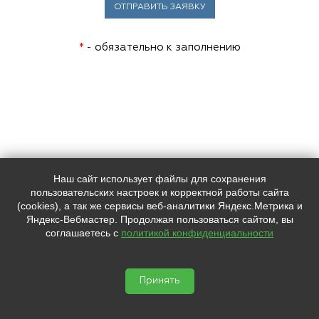
*
- обязательно к заполнению
Наш сайт использует файлы для сохранения
Наш адрес:
Контакты:
пользовательских настроек и корректной работы сайта
г. Санкт-Петербург, ул. Смолячкова,
+7 (
812
) 385-57-11
(cookies), а так же сервисы веб-аналитики Яндекс.Метрика и
4/2
+7 (
981
) 758-68-31
Яндекс-Вебмастер. Продолжая пользоваться сайтом, вы
info@feerverkin.ru
соглашаетесь с
политикой конфиденциальности
Мы в социальных сетях:
SHOW.FEERVERKIN
Салюты и фейерверки, организация




пиротехнических шоу © 2026
Принять