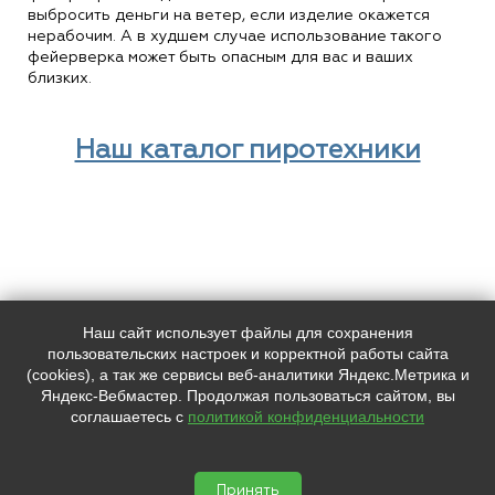
выбросить деньги на ветер, если изделие окажется
нерабочим. А в худшем случае использование такого
фейерверка может быть опасным для вас и ваших
близких.
Наш каталог пиротехники
Наш сайт использует файлы для сохранения
Наш адрес:
Контакты:
пользовательских настроек и корректной работы сайта
г. Санкт-Петербург, ул. Смолячкова,
+7 (
812
) 385-57-11
(cookies), а так же сервисы веб-аналитики Яндекс.Метрика и
4/2
+7 (
981
) 758-68-31
Яндекс-Вебмастер. Продолжая пользоваться сайтом, вы
info@feerverkin.ru
соглашаетесь с
политикой конфиденциальности
Мы в социальных сетях:
SHOW.FEERVERKIN
Салюты и фейерверки, организация




пиротехнических шоу © 2026
Принять