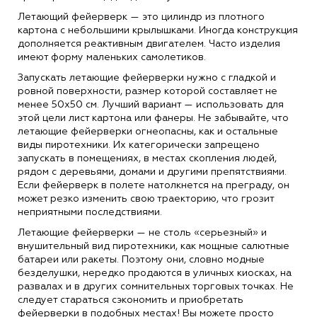
Летающий фейерверк — это цилиндр из плотного
картона с небольшими крылышками. Иногда конструкция
дополняется реактивным двигателем. Часто изделия
имеют форму маленьких самолетиков.
Запускать летающие фейерверки нужно с гладкой и
ровной поверхности, размер которой составляет не
менее 50х50 см. Лучший вариант — использовать для
этой цели лист картона или фанеры. Не забывайте, что
летающие фейерверки огнеопасны, как и остальные
виды пиротехники. Их категорически запрещено
запускать в помещениях, в местах скопления людей,
рядом с деревьями, домами и другими препятствиями.
Если фейерверк в полете натолкнется на преграду, он
может резко изменить свою траекторию, что грозит
неприятными последствиями.
Летающие фейерверки — не столь «серьезный» и
внушительный вид пиротехники, как мощные салютные
батареи или ракеты. Поэтому они, словно модные
безделушки, нередко продаются в уличных киосках, на
развалах и в других сомнительных торговых точках. Не
следует стараться сэкономить и приобретать
фейерверки в подобных местах! Вы можете просто