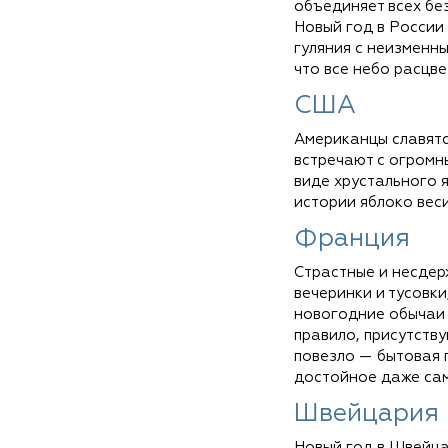
объединяет всех бе
Новый год в России 
гуляния с неизменн
что все небо расцве
США
Американцы славятс
встречают с огромны
виде хрустального 
истории яблоко веси
Франция
Страстные и несдер
вечеринки и тусовк
новогодние обычаи —
правило, присутств
повезло — бытовая 
достойное даже сам
Швейцария
Новый год в Швейца