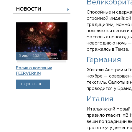
Великобрит
НОВОСТИ
Спокойные и сдержа
огромной индейкой 
традициями, можно 
появляются венки и
массовых новогодни
новогоднюю ночь — 
отражаясь в Темзе.
3 июля 2024
Германия
Ролик о компании
Жители Австрии и Г
FEERVERKIN
ноябре — совершенн
текстиль. Салюты в
ПОДРОБНЕЕ
проводится у Бранд
Италия
Итальянский Новый г
правило гласит: «В
вещи по традиции в
тратят кучу денег 