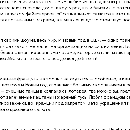
з исключения и является самым любимым праздником россия
отмечают сначала дома, в кругу родных и близких, а затем
ым запуском фейерверков. «Официальных» салютов в этот де
тает огненными искрами, а в ушах еще долго стоит шум пос
я своими шоу на весь мир. И Новый год в США — одно гра
м размахом, не жалея на организацию ни сил, ни денег. Б
яблока с вмонтированными часами, которые отсчитывают в
ло 350 кг, а теперь его вес дошел до 5 тонн!
жанные французы на эмоции не скупятся — особенно, в ка
и, поэтому и Новый год справляют большими компаниями в 
 смешные танцы в колпаках и лотерея, где можно выиграть
уют запеченные каштаны и жареный гусь. Любят французы с
пиротехника во Франции под запретом. Зато украшенная к
ого красивого салюта.
рии — праздник, который отмечают с размахом. Швейцарцы