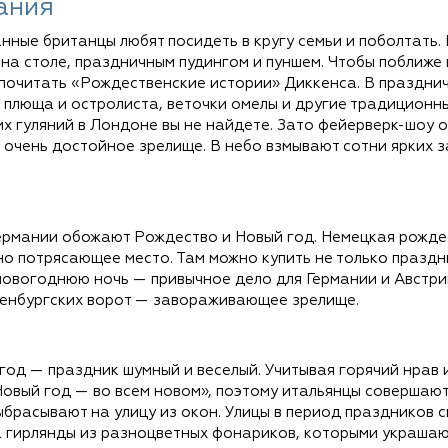
ания
нные британцы любят посидеть в кругу семьи и поболтать.
на столе, праздничным пудингом и пуншем. Чтобы поближе
почитать «Рождественские истории» Диккенса. В праздн
з плюща и остролиста, веточки омелы и другие традиционн
х гуляний в Лондоне вы не найдете. Зато фейерверк-шоу 
очень достойное зрелище. В небо взмывают сотни ярких за
ермании обожают Рождество и Новый год. Немецкая рождес
о потрясающее место. Там можно купить не только праздни
 новогоднюю ночь — привычное дело для Германии и Австри
енбургских ворот — завораживающее зрелище.
од — праздник шумный и веселый. Учитывая горячий нрав и
 Новый год — во всем новом», поэтому итальянцы совершаю
ыбрасывают на улицу из окон. Улицы в период праздников 
на гирлянды из разноцветных фонариков, которыми украшаю