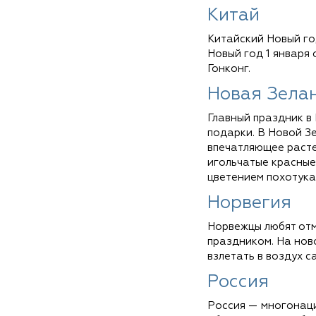
Китай
Китайский Новый го
Новый год 1 января 
Гонконг.
Новая Зела
Главный праздник в
подарки. В Новой З
впечатляющее расте
игольчатые красные
цветением похотука
Норвегия
Норвежцы любят отм
праздником. На нов
взлетать в воздух с
Россия
Россия — многонаци