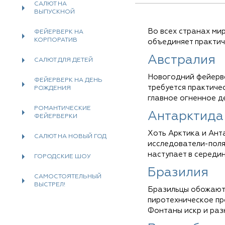
САЛЮТ НА
ВЫПУСКНОЙ
Во всех странах ми
ФЕЙЕРВЕРК НА
КОРПОРАТИВ
объединяет практич
Австралия
САЛЮТ ДЛЯ ДЕТЕЙ
Новогодний фейервер
ФЕЙЕРВЕРК НА ДЕНЬ
требуется практичес
РОЖДЕНИЯ
главное огненное д
РОМАНТИЧЕСКИЕ
Антарктида
ФЕЙЕРВЕРКИ
Хоть Арктика и Анта
САЛЮТ НА НОВЫЙ ГОД
исследователи-поля
наступает в середин
ГОРОДСКИЕ ШОУ
Бразилия
САМОСТОЯТЕЛЬНЫЙ
ВЫСТРЕЛ!
Бразильцы обожают 
пиротехническое пре
Фонтаны искр и раз