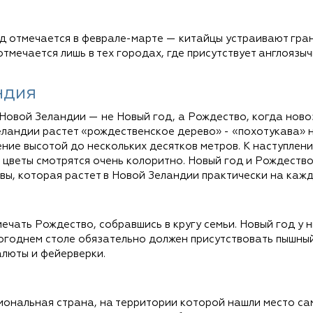
д отмечается в феврале-марте — китайцы устраивают гра
отмечается лишь в тех городах, где присутствует англоязыч
ндия
 Новой Зеландии — не Новый год, а Рождество, когда ново
еландии растет «рождественское дерево» - «похотукава» н
ние высотой до нескольких десятков метров. К наступлен
 цветы смотрятся очень колоритно. Новый год и Рождество
вы, которая растет в Новой Зеландии практически на кажд
ечать Рождество, собравшись в кругу семьи. Новый год у 
огоднем столе обязательно должен присутствовать пышный 
алюты и фейерверки.
ональная страна, на территории которой нашли место сам