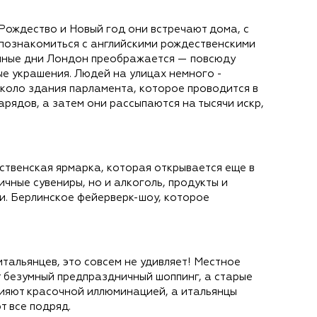
 Рождество и Новый год они встречают дома, с
 познакомиться с английскими рождественскими
ичные дни Лондон преображается — повсюду
ые украшения. Людей на улицах немного -
около здания парламента, которое проводится в
рядов, а затем они рассыпаются на тысячи искр,
твенская ярмарка, которая открывается еще в
чные сувениры, но и алкоголь, продукты и
и. Берлинское фейерверк-шоу, которое
тальянцев, это совсем не удивляет! Местное
т безумный предпраздничный шоппинг, а старые
сияют красочной иллюминацией, а итальянцы
т все подряд.