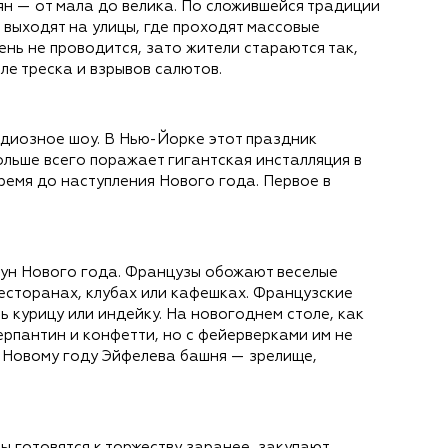
н — от мала до велика. По сложившейся традиции
 выходят на улицы, где проходят массовые
нь не проводится, зато жители стараются так,
ле треска и взрывов салютов.
ндиозное шоу. В Нью-Йорке этот праздник
ольше всего поражает гигантская инсталляция в
ремя до наступления Нового года. Первое в
нун Нового года. Французы обожают веселые
ресторанах, клубах или кафешках. Французские
 курицу или индейку. На новогоднем столе, как
ерпантин и конфетти, но с фейерверками им не
 Новому году Эйфелева башня — зрелище,
 готовятся к торжеству заранее, закупают