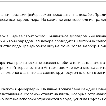
ра пик продажи фейерверков приходится на декабрь. Трад
ески все народы мира. Но какие же еще новогодние тради
к в Сиднее стоит около 5 миллионов долларов. Уже впечат
ки 5 тонн зарядов. В 9 вечера проводится «детский» салют
ейство года. Грандиозное шоу на фоне моста Харбор-Бридж
рктика практически не заселены, обитатели есть даже в э
рники. Интересно, что в Антарктиде «день» и «ночь» длитс
е полярного дня, когда солнце круглосуточно стоит в зени
салюты и фейерверки. На пляже Копакабана каждый Новый
дставление. Мортиры ставят на плоты, которые отплывают 
ноцветные всполохи отражаются в воде, усиливая эффект о