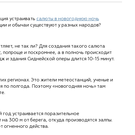
иция устраивать
салюты в новогоднюю ночь
ции и обычаи существуют у разных народов?
ляет, не так ли? Для создания такого салюта
, попроще и поскромнее, а в полночь происходит
 и здания Сиднейской оперы длится 10-15 минут.
тих регионах. Это жители метеостанций, ученые и
я по полгода. Поэтому «новогодняя ночь» там
те.
 год устраивается поразительное
на 300 м от берега, откуда производятся залпы.
т огненного действа.