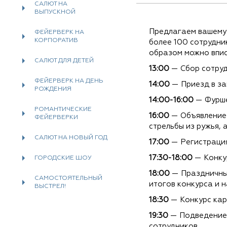
САЛЮТ НА
ВЫПУСКНОЙ
Предлагаем вашему 
ФЕЙЕРВЕРК НА
КОРПОРАТИВ
более 100 сотрудни
образом можно впи
САЛЮТ ДЛЯ ДЕТЕЙ
13:00
— Сбор сотруд
ФЕЙЕРВЕРК НА ДЕНЬ
14:00
— Приезд в за
РОЖДЕНИЯ
14:00-16:00
— Фуршет
РОМАНТИЧЕСКИЕ
16:00
— Объявление 
ФЕЙЕРВЕРКИ
стрельбы из ружья, 
САЛЮТ НА НОВЫЙ ГОД
17:00
— Регистрация 
17:30-18:00
— Конкур
ГОРОДСКИЕ ШОУ
18:00
— Праздничный
САМОСТОЯТЕЛЬНЫЙ
итогов конкурса и 
ВЫСТРЕЛ!
18:30
— Конкурс кар
19:30
— Подведение 
сотрудников.