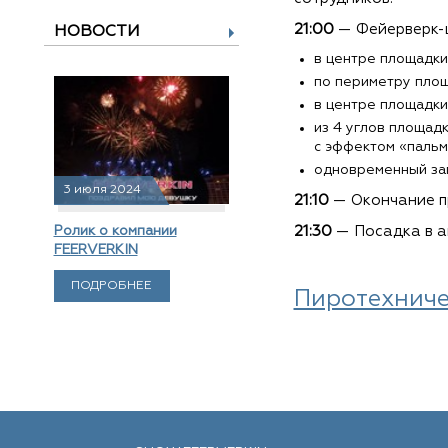
21:00
— Фейерверк-ш
НОВОСТИ
в центре площадки
по периметру площ
в центре площадки
из 4 углов площад
с эффектом «пальма
одновременный зап
3 июля 2024
21:10
— Окончание п
21:30
— Посадка в а
Ролик о компании
FEERVERKIN
ПОДРОБНЕЕ
Пиротехниче