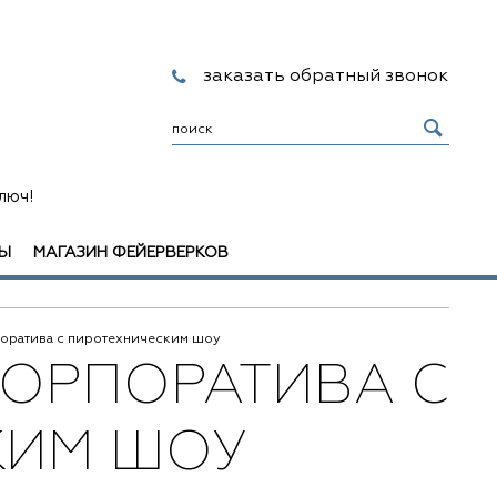
заказать обратный звонок
люч!
Ы
МАГАЗИН ФЕЙЕРВЕРКОВ
оратива с пиротехническим шоу
КОРПОРАТИВА С
КИМ ШОУ