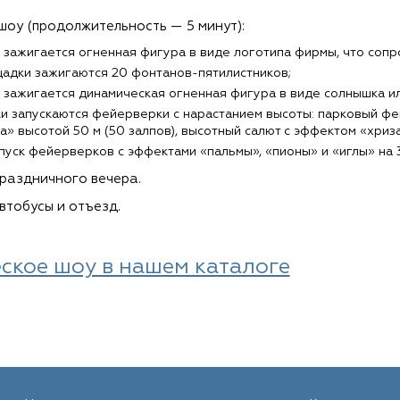
оу (продолжительность — 5 минут):
 зажигается огненная фигура в виде логотипа фирмы, что соп
адки зажигаются 20 фонтанов-пятилистников;
 зажигается динамическая огненная фигура в виде солнышка ил
ки запускаются фейерверки с нарастанием высоты: парковый фе
» высотой 50 м (50 залпов), высотный салют с эффектом «хриза
уск фейерверков с эффектами «пальмы», «пионы» и «иглы» на 3
раздничного вечера.
втобусы и отъезд.
ское шоу в нашем каталоге