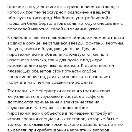
Горение в воде достигается применением составов, в
которых при температурном разложении веществ
образуется кислород. Наиболее употребляемой в
прошлом была бертолетова соль, которую смешивали с
пороховой мякотью, серой и толченым углем.
К наиболее частым плавающим объектам можно отнести
водяное солнце, вертящиеся звезды, фонтаны, вертуны,
бегуны, нырки и блуждающие огни. Другие
пиротехнические объекты используются как для
наземного запуска, так и для пуска с воды при
использовании крупных поплавков. К особенностям
плавающих объектов стоит отнести слабое
сопротивление воды их движению, что позволяет
получать ни с чем не сравнимые эффекты.
Театральные фейерверки сегодня утратили свою
актуальность, а звуковые и световые эффекты
достигаются применением электричества ил
звукозаписи. К тому же. Использование
пиротехнических объектов в помещениях требует
использования специальных составов, которые бы не
только не оказывали токсического воздействия, но и не
выделяли при срабатывании неприятных запахов.