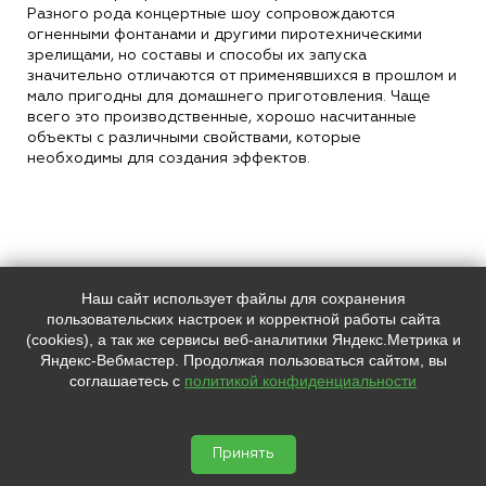
Разного рода концертные шоу сопровождаются
огненными фонтанами и другими пиротехническими
зрелищами, но составы и способы их запуска
значительно отличаются от применявшихся в прошлом и
мало пригодны для домашнего приготовления. Чаще
всего это производственные, хорошо насчитанные
объекты с различными свойствами, которые
необходимы для создания эффектов.
Наш сайт использует файлы для сохранения
Наш адрес:
Контакты:
пользовательских настроек и корректной работы сайта
г. Санкт-Петербург, ул. Смолячкова,
+7 (
812
) 385-57-11
(cookies), а так же сервисы веб-аналитики Яндекс.Метрика и
4/2
+7 (
981
) 758-68-31
Яндекс-Вебмастер. Продолжая пользоваться сайтом, вы
info@feerverkin.ru
соглашаетесь с
политикой конфиденциальности
Мы в социальных сетях:
SHOW.FEERVERKIN
Салюты и фейерверки, организация




пиротехнических шоу © 2026
Принять