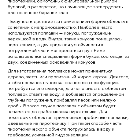
пиротехники, обмотанных фильтровальной рыхлой
бумагой, в разогретое, но начинающее затвердевать
растопленное баранье сало.
Плавучесть достигается применением формы объекта в
сочетании с непромокаемостью. Наиболее часто
используются поплавки — конусы, погружаемые
верхушкой в воду. Внутрь таких конусов помещалась
пиротехнике, а для придания устойчивости к
погружаемой части мог крепиться груз. Реже
использовалась специальная форма буков, состоящая из
двух, соединенных основаниями конусов.
Для изготовления поплавков может применяться
дерево, жесть или пропитанный жиром картон. Для того,
чтобы поплавок выполнял полностью свои функции,
потребуется его выверка, для чего вместе с объектом
поплавок ставят на воду, и добиваются определенной
глубины погружения, прибавляя песок или мелкую
дробь. В таком случае поплавок с объектом будет
незаметен до срабатывания пиротехники. Для
некоторых объектов применялись пробочные поплавки,
одеваемые на пиротехнику. При таком способе часть
пиротехнического объекта погружалась в воду и
требовала усиленной гидроизоляции.