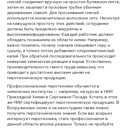
смесей соединяют вручную на простом бумажном листе,
затем их засыпают в пусковые трубки обычным
деревянным совком. Для просеивания смесей
используется исключительно волосяное сито. Несмотря
на кажущуюся простоту этих действий, сотрудники
должны быть предельно аккуратны и
высококвалифицированны. Каждый работник должен
обладать познаниями из области химии. Например,
важно понимать, почему сначала смешивают серу и
сурьму, а только потом добавляют хлорноватокислый
калий. При обратной последовательности происходит
неверная химическая реакция и взрыв. Естественно,
производительность такого труда невысока, что
приводит к достаточно высоким ценам на
пиротехническую продукцию.
Профессиональные пиротехники обучаются в
химических институтах — например, на курсах в НИИ
Прикладной Химии в Сергиевом Посаде. Кстати, в этом
же НИИ сертифицируют пиротехническую продукцию. В
Вооруженных силах и на киностудиях также можно
получить пиротехнические знания. Если вас всерьез
интересует пиротехника, стать профессионалом в
данной области вполне реально. Только не пробуйте